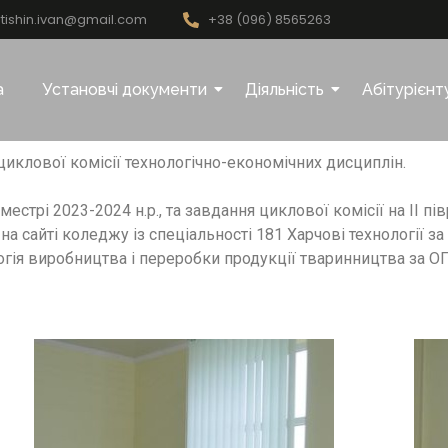
tishin.ivan@gmail.com
+38 (096) 8565263
а
Установчі документи
Діяльність
Абітурієнт
циклової комісії технологічно-економічних дисциплін.
стрі 2023-2024 н.р., та завдання циклової комісії на ІІ пів
а сайті коледжу із спеціальності 181 Харчові технології з
логія виробництва і переробки продукції тваринництва за О