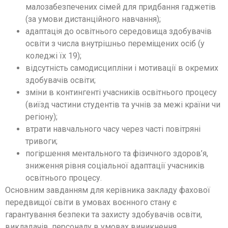
малозабезпечених сімей для придбання гаджетів
(за умови дистанційного навчання);
адаптація до освітнього середовища здобувачів
освіти з числа внутрішньо переміщених осіб (у
коледжі їх 19);
відсутність самодисципліни і мотивації в окремих
здобувачів освіти;
зміни в контингенті учасників освітнього процесу
(виїзд частини студентів та учнів за межі країни чи
регіону);
втрати навчального часу через часті повітряні
тривоги;
погіршення ментального та фізичного здоров’я,
зниження рівня соціальної адаптації учасників
освітнього процесу.
Основним завданням для керівника закладу фахової
передвищої світи в умовах воєнного стану є
гарантування безпеки та захисту здобувачів освіти,
викладачів, персоналу в умовах виникнення