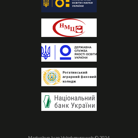
Martyshyn Ivan Volodymyrovych
© 2024