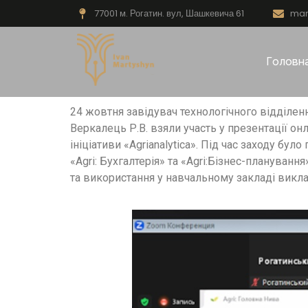
77001 м. Рогатин. вул, Шашкевича 61
mar
Головн
24 жовтня завідувач технологічного відділен
Веркалець Р.В. взяли участь у презентації он
ініціативи «Agrianalytica». Під час заходу бу
«Agri: Бухгалтерія» та «Agri:Бізнес-плануванн
та використання у навчальному закладі викл