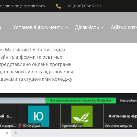
tishin.ivan@gmail.com
+38 (096) 8565263
а
Установчі документи
Діяльність
Абітурієнт
ня Мартишин І.В. та викладач
лайн-платформи та освітньої
ло представлено онлайн програми
я», та їх можливість підключення
адачами та студентами коледжу.